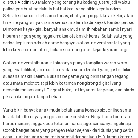
di situs
Aladin138
Malam yang tenang itu kadang justru jadi waktu
paling pas buat ngelakuin hal-hal kecil yang bikin kepala adem.
Setelah seharian ribet sama tugas, chat yang nggak kelar-kelar, atau
timeline yang isinya drama semua, malam hadir kayak tombol pause.
Di momen kayak gini, banyak anak muda milih rebahan sambil nyari
hiburan ringan yang nggak maksa otak mikir keras. Salah satu yang
sering kepikiran adalah game bergaya slot online versi santai, yang
lebih ke visual dan ritme, bukan soal uang atau kejar-kejaran target.
Slot online versi hiburan ini biasanya punya tampilan warna-warni
yang enak dilihat, animasi halus, dan suara lembut yang justru bikin
suasana makin kalem. Bukan tipe game yang bikin tangan tegang
atau mata melotot, tapi lebih ke temen nongkrong digital yang
nemenin malam sunyi. Tinggal buka, liat layar muter pelan, dan biarin
pikiran ikut ngalir tanpa beban.
Yang bikin banyak anak muda betah sama konsep slot online santai
ini adalah ritmenya yang pelan dan konsisten. Nggak ada tuntutan
harus menang, nggak ada tekanan harus jago, semuanya ngalir aja.
Cocok banget buat yang pengen rehat sejenak dari dunia yang serba
cepat. Bahkan ada yang main sambil denger lagu lo-fi, lampu kamar