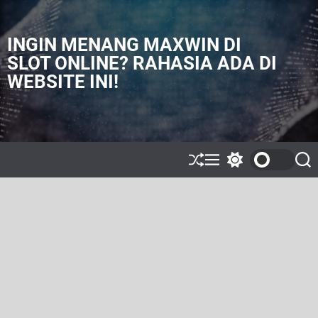
S
k
i
INGIN MENANG MAXWIN DI
p
SLOT ONLINE? RAHASIA ADA DI
t
WEBSITE INI!
o
c
o
n
t
e
S
M
S
S
h
e
w
e
n
u
n
i
a
t
ff
u
t
r
l
c
c
e
h
h
c
o
l
o
r
m
o