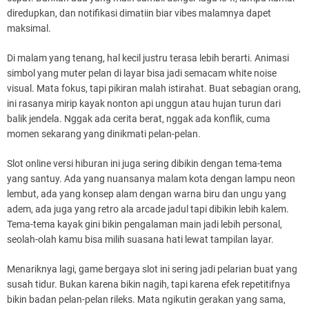
diredupkan, dan notifikasi dimatiin biar vibes malamnya dapet
maksimal.
Di malam yang tenang, hal kecil justru terasa lebih berarti. Animasi
simbol yang muter pelan di layar bisa jadi semacam white noise
visual. Mata fokus, tapi pikiran malah istirahat. Buat sebagian orang,
ini rasanya mirip kayak nonton api unggun atau hujan turun dari
balik jendela. Nggak ada cerita berat, nggak ada konflik, cuma
momen sekarang yang dinikmati pelan-pelan.
Slot online versi hiburan ini juga sering dibikin dengan tema-tema
yang santuy. Ada yang nuansanya malam kota dengan lampu neon
lembut, ada yang konsep alam dengan warna biru dan ungu yang
adem, ada juga yang retro ala arcade jadul tapi dibikin lebih kalem.
Tema-tema kayak gini bikin pengalaman main jadi lebih personal,
seolah-olah kamu bisa milih suasana hati lewat tampilan layar.
Menariknya lagi, game bergaya slot ini sering jadi pelarian buat yang
susah tidur. Bukan karena bikin nagih, tapi karena efek repetitifnya
bikin badan pelan-pelan rileks. Mata ngikutin gerakan yang sama,