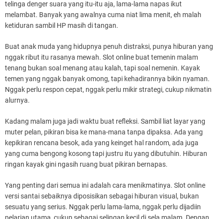
telinga denger suara yang itu-itu aja, lama-lama napas ikut
melambat. Banyak yang awalnya cuma niat lima menit, eh malah
ketiduran sambil HP masih di tangan.
Buat anak muda yang hidupnya penuh distraksi, punya hiburan yang
nggak ribut itu rasanya mewah. Slot online buat temenin malam
tenang bukan soal menang atau kalah, tapi soal nemenin. Kayak
temen yang nggak banyak omong, tapi kehadirannya bikin nyaman.
Nggak perlu respon cepat, nggak perlu mikir strategi, cukup nikmatin
alurnya.
Kadang malam juga jadi waktu buat refleksi. Sambil liat layar yang
muter pelan, pikiran bisa ke mana-mana tanpa dipaksa. Ada yang
kepikiran rencana besok, ada yang keinget hal random, ada juga
yang cuma bengong kosong tapi justru itu yang dibutuhin. Hiburan
ringan kayak gini ngasih ruang buat pikiran bernapas.
Yang penting dari semua ini adalah cara menikmatinya. Slot online
versi santai sebaiknya diposisikan sebagai hiburan visual, bukan
sesuatu yang serius. Nggak perlu lama-lama, nggak perlu dijadiin
pelarian utama, cukup sebagai selingan kecil di sela malam. Dengan