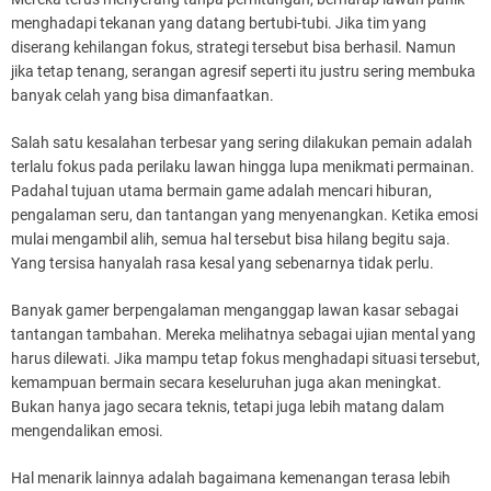
menghadapi tekanan yang datang bertubi-tubi. Jika tim yang
diserang kehilangan fokus, strategi tersebut bisa berhasil. Namun
jika tetap tenang, serangan agresif seperti itu justru sering membuka
banyak celah yang bisa dimanfaatkan.
Salah satu kesalahan terbesar yang sering dilakukan pemain adalah
terlalu fokus pada perilaku lawan hingga lupa menikmati permainan.
Padahal tujuan utama bermain game adalah mencari hiburan,
pengalaman seru, dan tantangan yang menyenangkan. Ketika emosi
mulai mengambil alih, semua hal tersebut bisa hilang begitu saja.
Yang tersisa hanyalah rasa kesal yang sebenarnya tidak perlu.
Banyak gamer berpengalaman menganggap lawan kasar sebagai
tantangan tambahan. Mereka melihatnya sebagai ujian mental yang
harus dilewati. Jika mampu tetap fokus menghadapi situasi tersebut,
kemampuan bermain secara keseluruhan juga akan meningkat.
Bukan hanya jago secara teknis, tetapi juga lebih matang dalam
mengendalikan emosi.
Hal menarik lainnya adalah bagaimana kemenangan terasa lebih