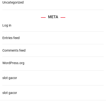
h
Uncategorized
f
o
META
r
Log in
:
Entries feed
Comments feed
WordPress.org
slot gacor
slot gacor