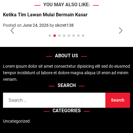
YOU MAY ALSO LIKE:
Ketika Tim Lawan Mulai Bermain Kasar
Posted on
June 24, 2026
by
okcret138
ABOUT US
Lorem ipsum dolor sit amet consectetur dipisicing elit sed do eiusmod
tempor incididunt ut labore et dolore magna aliqua Ut enim ad minim
veniam.
SEARCH
S
e
CATEGORIES
a
r
Uncategorized
c