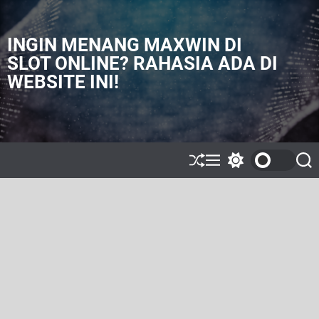
S
k
i
INGIN MENANG MAXWIN DI
p
SLOT ONLINE? RAHASIA ADA DI
t
WEBSITE INI!
o
c
o
n
t
e
S
M
S
S
h
e
w
e
n
u
n
i
a
t
ff
u
t
r
l
c
c
e
h
h
c
o
l
o
r
m
o