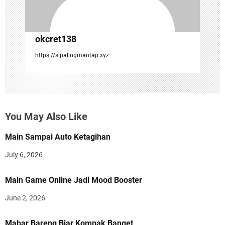
o
n
okcret138
https://sipalingmantap.xyz
You May Also Like
Main Sampai Auto Ketagihan
July 6, 2026
Main Game Online Jadi Mood Booster
June 2, 2026
Mabar Bareng Biar Kompak Banget