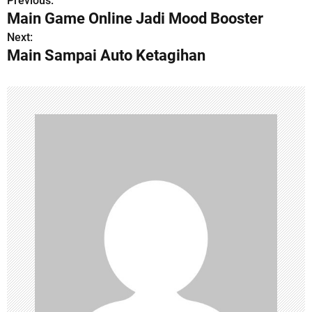
Previous:
P
Main Game Online Jadi Mood Booster
o
Next:
Main Sampai Auto Ketagihan
s
t
n
a
v
i
g
a
t
i