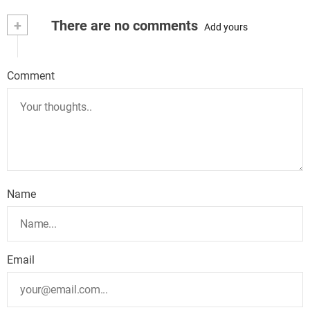
+
There are no comments
Add yours
Comment
Name
Email