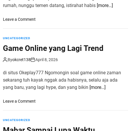
e
d
rumah, nunggu temen datang, istirahat habis
[more…]
n
B
g
o
o
Leave a Comment
B
o
n
i
s
G
a
t
a
UNCATEGORIZED
r
e
m
Game Online yang Lagi Trend
K
r
e
o
O
m
By
okcret138
April 8, 2026
n
p
l
di situs Okeplay777 Ngomongin soal game online zaman
a
i
k
sekarang tuh kayak nggak ada habisnya, selalu aja ada
n
B
yang baru, yang lagi hype, dan yang bikin
[more…]
e
a
L
n
o
Leave a Comment
a
g
n
g
e
G
i
t
a
UNCATEGORIZED
P
m
Mabar Sampai Lupa Waktu
o