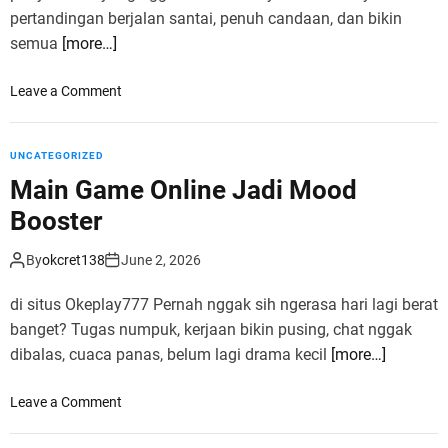
i
pertandingan berjalan santai, penuh candaan, dan bikin
A
n
u
semua
[more…]
T
t
e
o
m
o
Leave a Comment
K
a
n
e
n
K
t
A
e
UNCATEGORIZED
a
u
t
Main Game Online Jadi Mood
g
t
i
Booster
i
o
k
h
K
a
By
okcret138
a
June 2, 2026
a
T
n
g
i
di situs Okeplay777 Pernah nggak sih ngerasa hari lagi berat
u
m
banget? Tugas numpuk, kerjaan bikin pusing, chat nggak
m
L
dibalas, cuaca panas, belum lagi drama kecil
[more…]
a
w
a
o
Leave a Comment
n
n
M
M