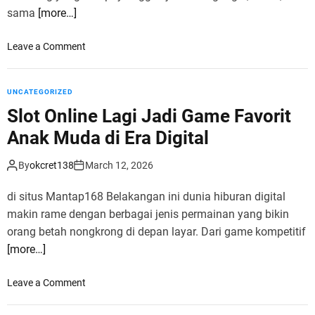
L
sama
[more…]
u
p
o
Leave a Comment
a
n
W
G
a
a
UNCATEGORIZED
k
m
Slot Online Lagi Jadi Game Favorit
t
e
Anak Muda di Era Digital
u
O
n
By
okcret138
March 12, 2026
l
i
di situs Mantap168 Belakangan ini dunia hiburan digital
n
makin rame dengan berbagai jenis permainan yang bikin
e
orang betah nongkrong di depan layar. Dari game kompetitif
y
a
[more…]
n
g
o
Leave a Comment
B
n
i
S