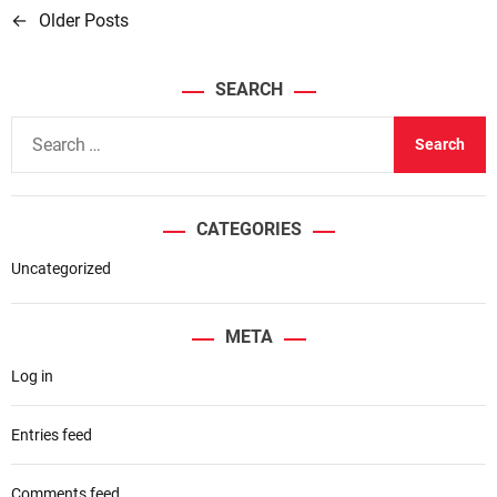
k
←
Older Posts
P
l
i
o
o
n
t
L
SEARCH
O
s
o
n
S
A
l
t
e
u
i
a
t
s
n
o
r
e
CATEGORIES
n
S
c
L
e
a
h
Uncategorized
a
m
g
f
a
i
v
o
n
META
J
r
g
i
a
Log in
:
a
d
g
t
i
Entries feed
G
a
a
t
m
Comments feed