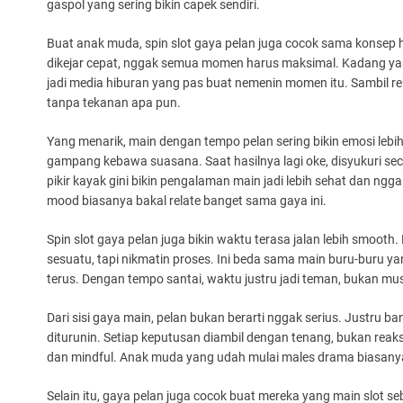
gaspol yang sering bikin capek sendiri.
Buat anak muda, spin slot gaya pelan juga cocok sama konsep hid
dikejar cepat, nggak semua momen harus maksimal. Kadang yang 
jadi media hiburan yang pas buat nemenin momen itu. Sambil rebah
tanpa tekanan apa pun.
Yang menarik, main dengan tempo pelan sering bikin emosi leb
gampang kebawa suasana. Saat hasilnya lagi oke, disyukuri sec
pikir kayak gini bikin pengalaman main jadi lebih sehat dan 
mood biasanya bakal relate banget sama gaya ini.
Spin slot gaya pelan juga bikin waktu terasa jalan lebih smooth
sesuatu, tapi nikmatin proses. Ini beda sama main buru-buru y
terus. Dengan tempo santai, waktu justru jadi teman, bukan m
Dari sisi gaya main, pelan bukan berarti nggak serius. Justru 
diturunin. Setiap keputusan diambil dengan tenang, bukan reak
dan mindful. Anak muda yang udah mulai males drama biasanya ba
Selain itu, gaya pelan juga cocok buat mereka yang main slot se