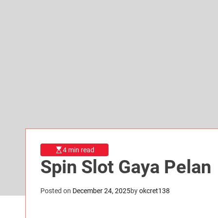
4 min read
Spin Slot Gaya Pelan
Posted on
December 24, 2025
by
okcret138