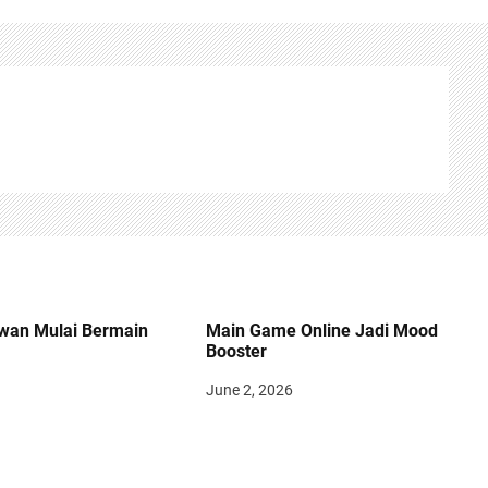
awan Mulai Bermain
Main Game Online Jadi Mood
Booster
June 2, 2026