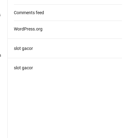
Comments feed
s
WordPress.org
slot gacor
a
slot gacor