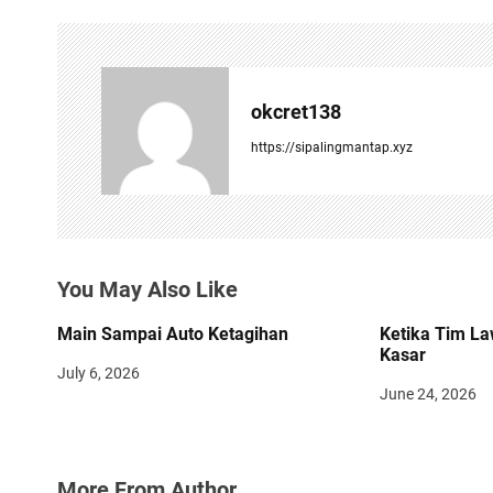
s
t
n
okcret138
a
https://sipalingmantap.xyz
v
i
g
You May Also Like
a
t
Main Sampai Auto Ketagihan
Ketika Tim L
Kasar
i
July 6, 2026
June 24, 2026
o
n
More From Author