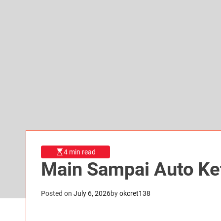
4 min read
Main Sampai Auto Ke
Posted on
July 6, 2026
by
okcret138