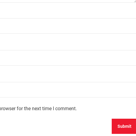
browser for the next time I comment.