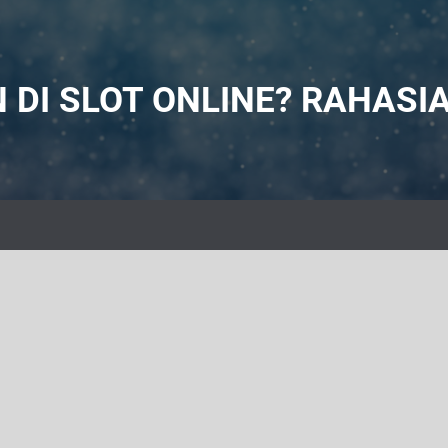
DI SLOT ONLINE? RAHASIA 