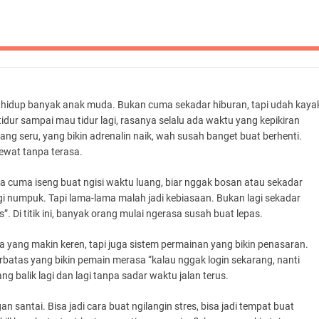
ri hidup banyak anak muda. Bukan cuma sekadar hiburan, tapi udah kaya
 tidur sampai mau tidur lagi, rasanya selalu ada waktu yang kepikiran
ang seru, yang bikin adrenalin naik, wah susah banget buat berhenti.
ewat tanpa terasa.
a cuma iseng buat ngisi waktu luang, biar nggak bosan atau sekadar
agi numpuk. Tapi lama-lama malah jadi kebiasaan. Bukan lagi sekadar
”. Di titik ini, banyak orang mulai ngerasa susah buat lepas.
 yang makin keren, tapi juga sistem permainan yang bikin penasaran.
erbatas yang bikin pemain merasa “kalau nggak login sekarang, nanti
g balik lagi dan lagi tanpa sadar waktu jalan terus.
gan santai. Bisa jadi cara buat ngilangin stres, bisa jadi tempat buat