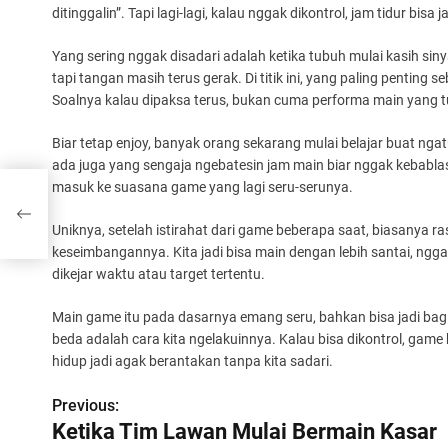
ditinggalin”. Tapi lagi-lagi, kalau nggak dikontrol, jam tidur bisa 
Yang sering nggak disadari adalah ketika tubuh mulai kasih sinya
tapi tangan masih terus gerak. Di titik ini, yang paling penting s
Soalnya kalau dipaksa terus, bukan cuma performa main yang tur
Biar tetap enjoy, banyak orang sekarang mulai belajar buat nga
ada juga yang sengaja ngebatesin jam main biar nggak kebabla
masuk ke suasana game yang lagi seru-serunya.
Uniknya, setelah istirahat dari game beberapa saat, biasanya ras
keseimbangannya. Kita jadi bisa main dengan lebih santai, ngg
dikejar waktu atau target tertentu.
Main game itu pada dasarnya emang seru, bahkan bisa jadi bag
beda adalah cara kita ngelakuinnya. Kalau bisa dikontrol, game b
hidup jadi agak berantakan tanpa kita sadari.
Previous:
P
Ketika Tim Lawan Mulai Bermain Kasar