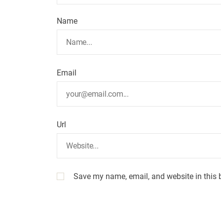
Name
Email
Url
Save my name, email, and website in this 