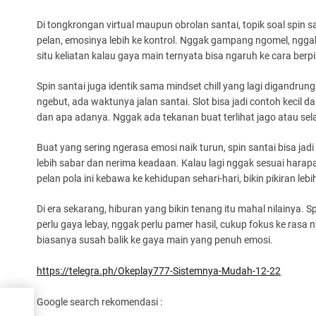
Di tongkrongan virtual maupun obrolan santai, topik soal spin 
pelan, emosinya lebih ke kontrol. Nggak gampang ngomel, ngga
situ keliatan kalau gaya main ternyata bisa ngaruh ke cara berpik
Spin santai juga identik sama mindset chill yang lagi digandru
ngebut, ada waktunya jalan santai. Slot bisa jadi contoh kecil dar
dan apa adanya. Nggak ada tekanan buat terlihat jago atau se
Buat yang sering ngerasa emosi naik turun, spin santai bisa jadi
lebih sabar dan nerima keadaan. Kalau lagi nggak sesuai harapan
pelan pola ini kebawa ke kehidupan sehari-hari, bikin pikiran l
Di era sekarang, hiburan yang bikin tenang itu mahal nilainya. S
perlu gaya lebay, nggak perlu pamer hasil, cukup fokus ke ra
biasanya susah balik ke gaya main yang penuh emosi.
https://telegra.ph/Okeplay777-Sistemnya-Mudah-12-22
Google search rekomendasi :