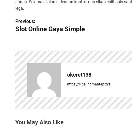
panas. Selama dijalanin dengan kontrol dan sikap chill, spin sant
lega.
Previous:
P
Slot Online Gaya Simple
o
s
t
n
okcret138
a
https://sipalingmantap.xyz
v
i
g
You May Also Like
a