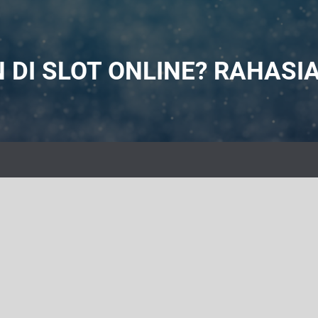
DI SLOT ONLINE? RAHASIA 