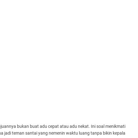
juannya bukan buat adu cepat atau adu nekat. Ini soal menikmati
sa jadi teman santai yang nemenin waktu luang tanpa bikin kepala