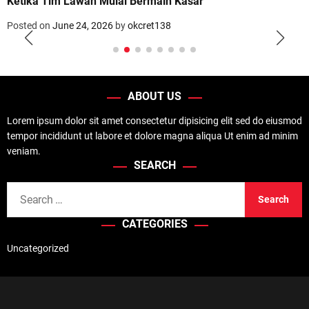
Ketika Tim Lawan Mulai Bermain Kasar
Posted on
June 24, 2026
by
okcret138
ABOUT US
Lorem ipsum dolor sit amet consectetur dipisicing elit sed do eiusmod
tempor incididunt ut labore et dolore magna aliqua Ut enim ad minim
veniam.
SEARCH
S
e
CATEGORIES
a
r
Uncategorized
c
h
f