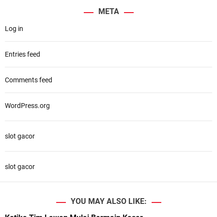
o
META
r
Log in
:
Entries feed
Comments feed
WordPress.org
slot gacor
slot gacor
YOU MAY ALSO LIKE: