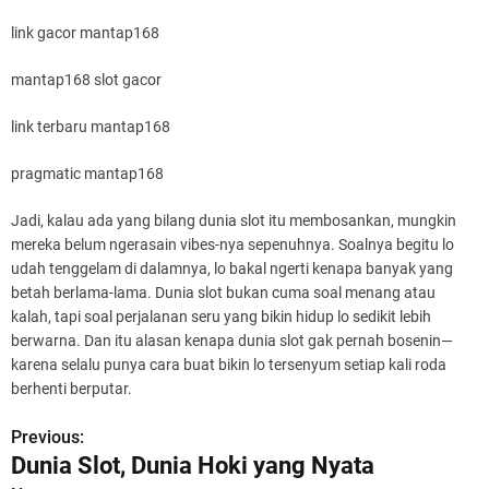
link gacor mantap168
mantap168 slot gacor
link terbaru mantap168
pragmatic mantap168
Jadi, kalau ada yang bilang dunia slot itu membosankan, mungkin
mereka belum ngerasain vibes-nya sepenuhnya. Soalnya begitu lo
udah tenggelam di dalamnya, lo bakal ngerti kenapa banyak yang
betah berlama-lama. Dunia slot bukan cuma soal menang atau
kalah, tapi soal perjalanan seru yang bikin hidup lo sedikit lebih
berwarna. Dan itu alasan kenapa dunia slot gak pernah bosenin—
karena selalu punya cara buat bikin lo tersenyum setiap kali roda
berhenti berputar.
Previous:
P
Dunia Slot, Dunia Hoki yang Nyata
o