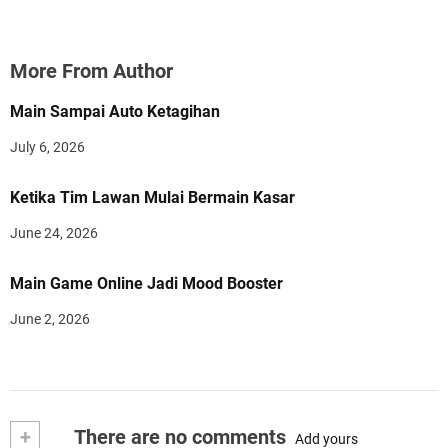
More From Author
Main Sampai Auto Ketagihan
July 6, 2026
Ketika Tim Lawan Mulai Bermain Kasar
June 24, 2026
Main Game Online Jadi Mood Booster
June 2, 2026
+
There are no comments
Add yours