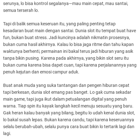
serunya, lo bisa kontrol segalanya—mau main cepat, mau santai,
semua terserah lo.
Tapi di balik semua keseruan itu, yang paling penting tetap
kesadaran buat main dengan santai. Dunia slot itu tempat buat have
fun, bukan buat stress. Jadi kuncinya adalah nikmatin prosesnya,
bukan cuma hasil akhirnya. Kalau lo bisa jaga ritme dan tahu kapan
waktunya berhenti, permainan ini bakal terus jadi hiburan yang asik
tanpa bikin pusing. Karena pada akhirnya, yang bikin slot seru itu
bukan cuma karena bisa dapet cuan, tapi karena perjalanannya yang
penuh kejutan dan emosi campur aduk.
Buat anak muda yang suka tantangan dan pengen hiburan cepat
tapi berkesan, dunia slot emang pas banget. Lo gak cuma sekadar
main game, tapi juga ikut dalam petualangan digital yang penuh
warna. Tiap spin itu kayak langkah kecil menuju sesuatu yang baru.
Gak heran kalau banyak yang bilang, begitu lo udah kenal dunia slot,
lo bakal susah lepas. Bukan karena candu, tapi karena keseruannya
selalu berubah-ubah, selalu punya cara buat bikin lo tertarik lagi dan
lagi.