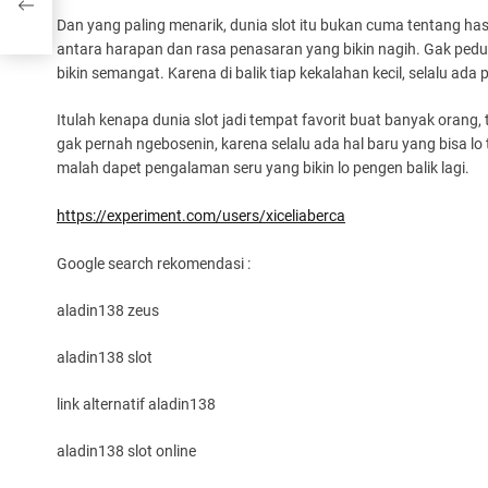
Dan yang paling menarik, dunia slot itu bukan cuma tentang hasil
antara harapan dan rasa penasaran yang bikin nagih. Gak pedul
bikin semangat. Karena di balik tiap kekalahan kecil, selalu a
Itulah kenapa dunia slot jadi tempat favorit buat banyak oran
gak pernah ngebosenin, karena selalu ada hal baru yang bisa l
malah dapet pengalaman seru yang bikin lo pengen balik lagi.
https://experiment.com/users/xiceliaberca
Google search rekomendasi :
aladin138 zeus
aladin138 slot
link alternatif aladin138
aladin138 slot online