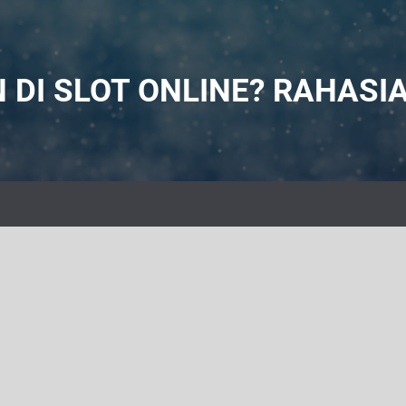
DI SLOT ONLINE? RAHASIA 