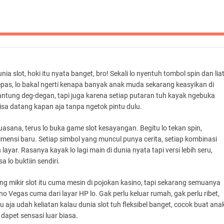
nia slot, hoki itu nyata banget, bro! Sekali lo nyentuh tombol spin dan lia
pas, lo bakal ngerti kenapa banyak anak muda sekarang keasyikan di
antung deg-degan, tapi juga karena setiap putaran tuh kayak ngebuka
sa datang kapan aja tanpa ngetok pintu dulu.
 suasana, terus lo buka game slot kesayangan. Begitu lo tekan spin,
dimensi baru. Setiap simbol yang muncul punya cerita, setiap kombinasi
layar. Rasanya kayak lo lagi main di dunia nyata tapi versi lebih seru,
 lo buktiin sendiri.
ng mikir slot itu cuma mesin di pojokan kasino, tapi sekarang semuanya
 Vegas cuma dari layar HP lo. Gak perlu keluar rumah, gak perlu ribet,
itu aja udah keliatan kalau dunia slot tuh fleksibel banget, cocok buat ana
dapet sensasi luar biasa.