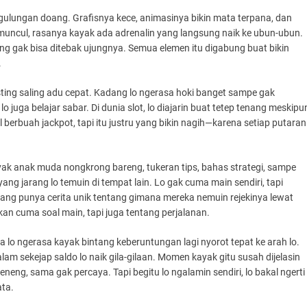
 gulungan doang. Grafisnya kece, animasinya bikin mata terpana, dan
r muncul, rasanya kayak ada adrenalin yang langsung naik ke ubun-ubun.
yang gak bisa ditebak ujungnya. Semua elemen itu digabung buat bikin
.
nsting saling adu cepat. Kadang lo ngerasa hoki banget sampe gak
o juga belajar sabar. Di dunia slot, lo diajarin buat tetep tenang meskipu
berbuah jackpot, tapi itu justru yang bikin nagih—karena setiap putaran
yak anak muda nongkrong bareng, tukeran tips, bahas strategi, sampe
ng jarang lo temuin di tempat lain. Lo gak cuma main sendiri, tapi
orang punya cerita unik tentang gimana mereka nemuin rejekinya lewat
bukan cuma soal main, tapi juga tentang perjalanan.
 lo ngerasa kayak bintang keberuntungan lagi nyorot tepat ke arah lo.
am sekejap saldo lo naik gila-gilaan. Momen kayak gitu susah dijelasin
eng, sama gak percaya. Tapi begitu lo ngalamin sendiri, lo bakal ngerti
ata.