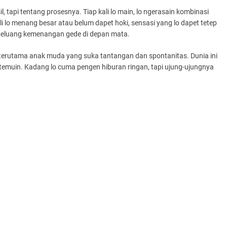
, tapi tentang prosesnya. Tiap kali lo main, lo ngerasain kombinasi
i lo menang besar atau belum dapet hoki, sensasi yang lo dapet tetep
da peluang kemenangan gede di depan mata.
g, terutama anak muda yang suka tantangan dan spontanitas. Dunia ini
o temuin. Kadang lo cuma pengen hiburan ringan, tapi ujung-ujungnya