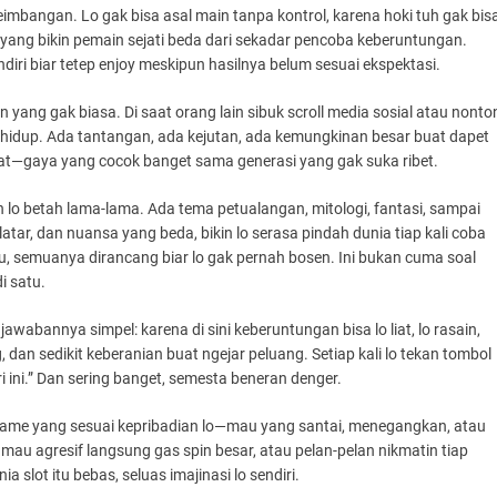
eseimbangan. Lo gak bisa asal main tanpa kontrol, karena hoki tuh gak bis
u yang bikin pemain sejati beda dari sekadar pencoba keberuntungan.
 sendiri biar tetep enjoy meskipun hasilnya belum sesuai ekspektasi.
yang gak biasa. Di saat orang lain sibuk scroll media sosial atau nonto
ih hidup. Ada tantangan, ada kejutan, ada kemungkinan besar buat dapet
pat—gaya yang cocok banget sama generasi yang gak suka ribet.
n lo betah lama-lama. Ada tema petualangan, mitologi, fantasi, sampai
tar, dan nuansa yang beda, bikin lo serasa pindah dunia tiap kali coba
cu, semuanya dirancang biar lo gak pernah bosen. Ini bukan cuma soal
i satu.
jawabannya simpel: karena di sini keberuntungan bisa lo liat, lo rasain,
an sedikit keberanian buat ngejar peluang. Setiap kali lo tekan tombol
ari ini.” Dan sering banget, semesta beneran denger.
lih game yang sesuai kepribadian lo—mau yang santai, menegangkan, atau
 mau agresif langsung gas spin besar, atau pelan-pelan nikmatin tiap
 slot itu bebas, seluas imajinasi lo sendiri.