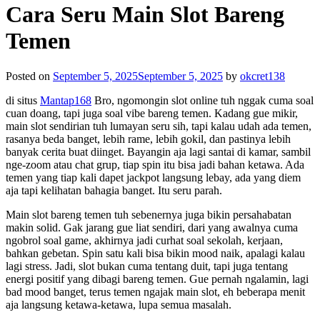
Cara Seru Main Slot Bareng
Temen
Posted on
September 5, 2025
September 5, 2025
by
okcret138
di situs
Mantap168
Bro, ngomongin slot online tuh nggak cuma soal
cuan doang, tapi juga soal vibe bareng temen. Kadang gue mikir,
main slot sendirian tuh lumayan seru sih, tapi kalau udah ada temen,
rasanya beda banget, lebih rame, lebih gokil, dan pastinya lebih
banyak cerita buat diinget. Bayangin aja lagi santai di kamar, sambil
nge-zoom atau chat grup, tiap spin itu bisa jadi bahan ketawa. Ada
temen yang tiap kali dapet jackpot langsung lebay, ada yang diem
aja tapi kelihatan bahagia banget. Itu seru parah.
Main slot bareng temen tuh sebenernya juga bikin persahabatan
makin solid. Gak jarang gue liat sendiri, dari yang awalnya cuma
ngobrol soal game, akhirnya jadi curhat soal sekolah, kerjaan,
bahkan gebetan. Spin satu kali bisa bikin mood naik, apalagi kalau
lagi stress. Jadi, slot bukan cuma tentang duit, tapi juga tentang
energi positif yang dibagi bareng temen. Gue pernah ngalamin, lagi
bad mood banget, terus temen ngajak main slot, eh beberapa menit
aja langsung ketawa-ketawa, lupa semua masalah.