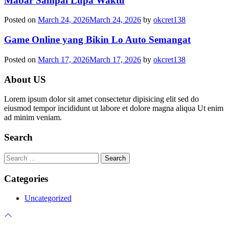
Mabar Sampai Lupa Waktu
Posted on
March 24, 2026
March 24, 2026
by
okcret138
Game Online yang Bikin Lo Auto Semangat
Posted on
March 17, 2026
March 17, 2026
by
okcret138
About US
Lorem ipsum dolor sit amet consectetur dipisicing elit sed do
eiusmod tempor incididunt ut labore et dolore magna aliqua Ut enim
ad minim veniam.
Search
Search
for:
Categories
Uncategorized
Scroll
to