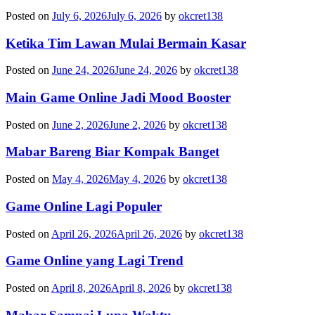
Posted on
July 6, 2026
July 6, 2026
by
okcret138
Ketika Tim Lawan Mulai Bermain Kasar
Posted on
June 24, 2026
June 24, 2026
by
okcret138
Main Game Online Jadi Mood Booster
Posted on
June 2, 2026
June 2, 2026
by
okcret138
Mabar Bareng Biar Kompak Banget
Posted on
May 4, 2026
May 4, 2026
by
okcret138
Game Online Lagi Populer
Posted on
April 26, 2026
April 26, 2026
by
okcret138
Game Online yang Lagi Trend
Posted on
April 8, 2026
April 8, 2026
by
okcret138