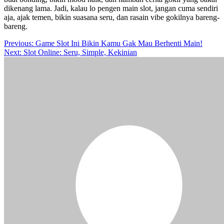
dikenang lama. Jadi, kalau lo pengen main slot, jangan cuma sendiri
aja, ajak temen, bikin suasana seru, dan rasain vibe gokilnya bareng-
bareng.
Post
Previous:
Game Slot Ini Bikin Kamu Gak Mau Berhenti Main!
Next:
Slot Online: Seru, Simple, Kekinian
navigation