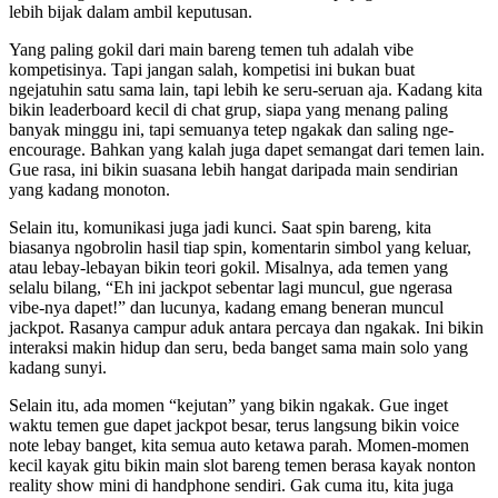
lebih bijak dalam ambil keputusan.
Yang paling gokil dari main bareng temen tuh adalah vibe
kompetisinya. Tapi jangan salah, kompetisi ini bukan buat
ngejatuhin satu sama lain, tapi lebih ke seru-seruan aja. Kadang kita
bikin leaderboard kecil di chat grup, siapa yang menang paling
banyak minggu ini, tapi semuanya tetep ngakak dan saling nge-
encourage. Bahkan yang kalah juga dapet semangat dari temen lain.
Gue rasa, ini bikin suasana lebih hangat daripada main sendirian
yang kadang monoton.
Selain itu, komunikasi juga jadi kunci. Saat spin bareng, kita
biasanya ngobrolin hasil tiap spin, komentarin simbol yang keluar,
atau lebay-lebayan bikin teori gokil. Misalnya, ada temen yang
selalu bilang, “Eh ini jackpot sebentar lagi muncul, gue ngerasa
vibe-nya dapet!” dan lucunya, kadang emang beneran muncul
jackpot. Rasanya campur aduk antara percaya dan ngakak. Ini bikin
interaksi makin hidup dan seru, beda banget sama main solo yang
kadang sunyi.
Selain itu, ada momen “kejutan” yang bikin ngakak. Gue inget
waktu temen gue dapet jackpot besar, terus langsung bikin voice
note lebay banget, kita semua auto ketawa parah. Momen-momen
kecil kayak gitu bikin main slot bareng temen berasa kayak nonton
reality show mini di handphone sendiri. Gak cuma itu, kita juga