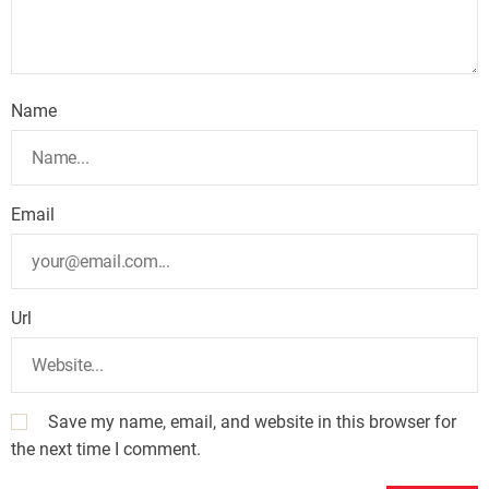
Name
Email
Url
Save my name, email, and website in this browser for
the next time I comment.