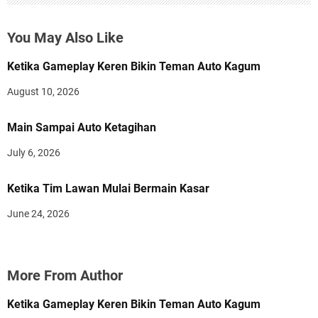
You May Also Like
Ketika Gameplay Keren Bikin Teman Auto Kagum
August 10, 2026
Main Sampai Auto Ketagihan
July 6, 2026
Ketika Tim Lawan Mulai Bermain Kasar
June 24, 2026
More From Author
Ketika Gameplay Keren Bikin Teman Auto Kagum