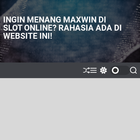
S
k
i
INGIN MENANG MAXWIN DI
p
SLOT ONLINE? RAHASIA ADA DI
t
WEBSITE INI!
o
c
o
n
t
e
S
M
S
S
h
e
w
e
n
u
n
i
a
t
ff
u
t
r
l
c
c
e
h
h
c
o
l
o
r
m
o