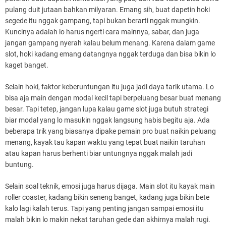
pulang duit jutaan bahkan milyaran. Emang sih, buat dapetin hoki
segede itu nggak gampang, tapi bukan berarti nggak mungkin.
Kuncinya adalah lo harus ngerti cara mainnya, sabar, dan juga
jangan gampang nyerah kalau belum menang. Karena dalam game
slot, hoki kadang emang datangnya nggak terduga dan bisa bikin lo
kaget banget.
Selain hoki, faktor keberuntungan itu juga jadi daya tarik utama. Lo
bisa aja main dengan modal kecil tapi berpeluang besar buat menang
besar. Tapi tetep, jangan lupa kalau game slot juga butuh strategi
biar modal yang lo masukin nggak langsung habis begitu aja. Ada
beberapa trik yang biasanya dipake pemain pro buat naikin peluang
menang, kayak tau kapan waktu yang tepat buat naikin taruhan
atau kapan harus berhenti biar untungnya nggak malah jadi
buntung.
Selain soal teknik, emosi juga harus dijaga. Main slot itu kayak main
roller coaster, kadang bikin seneng banget, kadang juga bikin bete
kalo lagi kalah terus. Tapi yang penting jangan sampai emosi itu
malah bikin lo makin nekat taruhan gede dan akhirnya malah rugi.