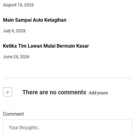
August 10, 2026
Main Sampai Auto Ketagihan
July 6, 2026
Ketika Tim Lawan Mulai Bermain Kasar
June 24, 2026
+
There are no comments
Add yours
Comment