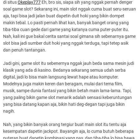
di situs
Okeplay777
Eh, bro sis, siapa sih yang nggak pernah denger
soal game slot? Sekarang ini, main slot nggak cuma buat seru-seruan
aja, tapi bisa jadi jalan buat dapetin duit hoki yang bikin dompet
makin tebal. Lo pasti pernah lihat kan, banyak banget orang yang
tiba-tiba cuan gede dari game yang katanya cuma puter-puter itu.
Nah, kali ini gue bakal cerita santai soal gimana sih sebenarnya game
slot bisa jadi sumber duit hoki yang nggak terduga, tapi tetep asik
dan penuh tantangan.
Jadi gini, game slot itu sebenernya nggak jauh beda sama mesin judi
klasik yang ada di kasino. Bedanya sekarang semua udah serba
digital, jadi lo bisa main langsung lewat hape atau komputer.
Modelnya juga makin keren dan beragam, mulai dari tema film,
musik, sampe dunia fantasi yang bikin betah main lama-lama. Tapi,
yang paling bikin game slot menarik adalah sensasi keberuntungan
yang bisa datang kapan aja, bikin hati deg-degan tapi juga bikin
nagih.
Nah, yang bikin banyak orang tergiur buat main slot itu tentu aja
kesempatan dapetin jackpot. Bayangin aja, lo cuma butuh beberapa
puteran buat dapetin kombinasi yang pas, dan tiba-tiba lo bisa bawa