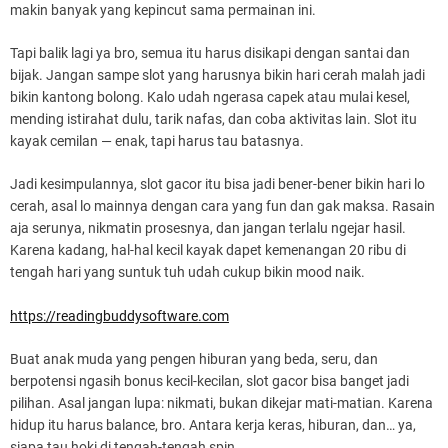
makin banyak yang kepincut sama permainan ini.
Tapi balik lagi ya bro, semua itu harus disikapi dengan santai dan
bijak. Jangan sampe slot yang harusnya bikin hari cerah malah jadi
bikin kantong bolong. Kalo udah ngerasa capek atau mulai kesel,
mending istirahat dulu, tarik nafas, dan coba aktivitas lain. Slot itu
kayak cemilan — enak, tapi harus tau batasnya.
Jadi kesimpulannya, slot gacor itu bisa jadi bener-bener bikin hari lo
cerah, asal lo mainnya dengan cara yang fun dan gak maksa. Rasain
aja serunya, nikmatin prosesnya, dan jangan terlalu ngejar hasil.
Karena kadang, hal-hal kecil kayak dapet kemenangan 20 ribu di
tengah hari yang suntuk tuh udah cukup bikin mood naik.
https://readingbuddysoftware.com
Buat anak muda yang pengen hiburan yang beda, seru, dan
berpotensi ngasih bonus kecil-kecilan, slot gacor bisa banget jadi
pilihan. Asal jangan lupa: nikmati, bukan dikejar mati-matian. Karena
hidup itu harus balance, bro. Antara kerja keras, hiburan, dan… ya,
siapa tau hoki di tengah-tengah spin.