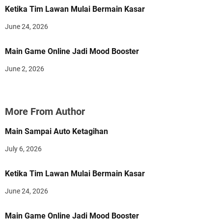
Ketika Tim Lawan Mulai Bermain Kasar
June 24, 2026
Main Game Online Jadi Mood Booster
June 2, 2026
More From Author
Main Sampai Auto Ketagihan
July 6, 2026
Ketika Tim Lawan Mulai Bermain Kasar
June 24, 2026
Main Game Online Jadi Mood Booster