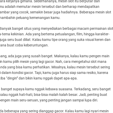
ra kerjanya gimana. Sederhananya, mesin slot itu berputar dan
mu adalah memutar mesin tersebut dan berharap mendapatkan
mbar yang cocok, semakin besar juga hadiahnya. Beberapa mesin slot
bisa nambahin peluang kemenangan kamu.
h. Banyak banget situs yang menyediakan berbagai macam permainan slot
tema kekinian. Ada yang bertema petualangan, film, hingga karakter-
juga seru buat diliat. Kalau kamu tipe orang yang suka visual keren dan
sarana buat coba keberuntungan.
nang, ada juga yang susah banget. Makanya, kalau kamu pengen main
in kamu pilih mesin yang lagi gacor. Nah, cara mengetahui slot mana
nda yang bisa kamu perhatikan. Misalnya, kalau mesin tersebut sering
gi dalam kondisi gacor. Tapi, kamu juga harus siap sama resiko, karena
tiba “dingin” dan bikin kamu nggak dapet apa-apa.
ing banget supaya kamu nggak kebawa suasana. Terkadang, seru banget
alau nggak hati-hati, bisa-bisa malah kalah besar. Jadi, penting buat
engen main seru-seruan, yang penting jangan sampai lupa diri.
da beberapa yang sering dianggap gacor. Kalau kamu lagi nyari mesin