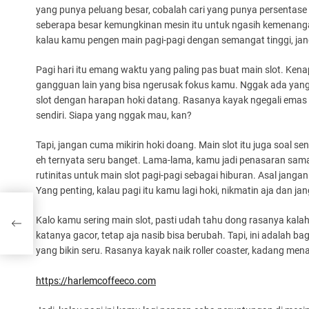
yang punya peluang besar, cobalah cari yang punya persentase R
seberapa besar kemungkinan mesin itu untuk ngasih kemenanga
kalau kamu pengen main pagi-pagi dengan semangat tinggi, jan
Pagi hari itu emang waktu yang paling pas buat main slot. Kena
gangguan lain yang bisa ngerusak fokus kamu. Nggak ada yang le
slot dengan harapan hoki datang. Rasanya kayak ngegali emas d
sendiri. Siapa yang nggak mau, kan?
Tapi, jangan cuma mikirin hoki doang. Main slot itu juga soal
eh ternyata seru banget. Lama-lama, kamu jadi penasaran sama
rutinitas untuk main slot pagi-pagi sebagai hiburan. Asal jangan
Yang penting, kalau pagi itu kamu lagi hoki, nikmatin aja dan jang
Kalo kamu sering main slot, pasti udah tahu dong rasanya kala
katanya gacor, tetap aja nasib bisa berubah. Tapi, ini adalah bag
yang bikin seru. Rasanya kayak naik roller coaster, kadang mena
https://harlemcoffeeco.com