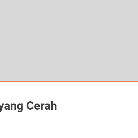
 yang Cerah