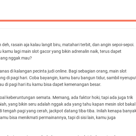
eh, rasain aja kalau langit biru, matahari terbit, dan angin sepoi-sepoi.
 kamu lagi main slot gacor yang bikin adrenalin naik, terus dapet
a yang nggak mau?
k panas di kalangan pecinta judi online. Bagi sebagian orang, main slot
ng di pagi hari. Coba bayangin, kamu baru bangun tidur, sambil nyerupu
alau di pagi hari itu kamu bisa dapet kemenangan besar.
soal keberuntungan semata. Memang, ada faktor hoki, tapi ada juga trik
Nah, yang bikin seru adalah nggak ada yang tahu kapan mesin slot bakal
i tengah pagi yang cerah, jackpot datang tiba-tiba. Inilah kenapa banya
, kamu bisa menikmati permainannya, tapi di sisi lain, kamu juga