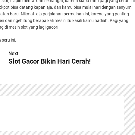
 slot, siapin mental dan semangat, karena siapa tahu pagi yang cerah ini
jackpot bisa datang kapan aja, dan kamu bisa mulai hari dengan senyum
tan baru. Nikmati aja perjalanan permainan ini, karena yang penting
 dan ngehitung berapa kali mesin itu kasih kamu hadiah. Pagi yang
g di mesin slot yang lagi gacor!
seru ini.
Next:
Slot Gacor Bikin Hari Cerah!