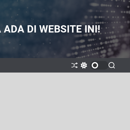
ADA DI WEBSITE INI!
S
S
S
h
w
e
u
i
a
ff
t
r
l
c
c
e
h
h
c
o
l
o
r
m
o