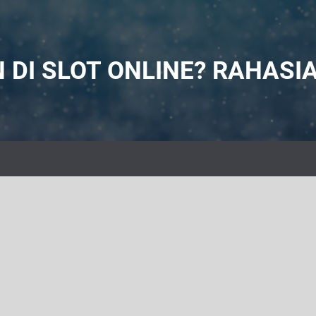
DI SLOT ONLINE? RAHASIA 