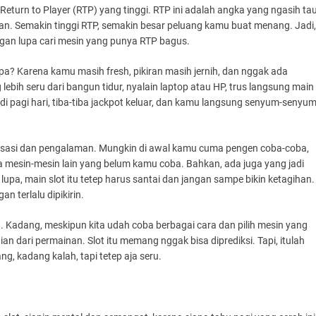
eturn to Player (RTP) yang tinggi. RTP ini adalah angka yang ngasih ta
n. Semakin tinggi RTP, semakin besar peluang kamu buat menang. Jadi,
gan lupa cari mesin yang punya RTP bagus.
pa? Karena kamu masih fresh, pikiran masih jernih, dan nggak ada
bih seru dari bangun tidur, nyalain laptop atau HP, trus langsung main
i pagi hari, tiba-tiba jackpot keluar, dan kamu langsung senyum-senyu
 sensasi dan pengalaman. Mungkin di awal kamu cuma pengen coba-coba,
 mesin-mesin lain yang belum kamu coba. Bahkan, ada juga yang jadi
 lupa, main slot itu tetep harus santai dan jangan sampe bikin ketagihan.
an terlalu dipikirin.
h. Kadang, meskipun kita udah coba berbagai cara dan pilih mesin yang
ian dari permainan. Slot itu memang nggak bisa diprediksi. Tapi, itulah
ng, kadang kalah, tapi tetep aja seru.