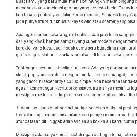
Buat kamu yang baru mulai main slot, mungkin masih bingung ca
menghasilkan kombinasi gambar yang berbeda-beda. Tugas ka
kombinasi gambar yang bikin kamu menang. Semakin banyak ga
juga punya fitur-fitur khusus, kayak wild atau scatter, yang 
Apalagi di zaman sekarang, slot online udah jauh lebih canggi
dari yang klasik banget sampai yang super modern dengan tema-
karakter yang lucu. Jadi, nggak cuma seru buat dimainkan, tapi 
grafis bagus, slot online sekarang bisa jadi hiburan sekaligus 
Tapi, nggak semua slot online itu sama. Ada yang gampang me
slot di pagi yang cerah itu dengan modal penuh semangat, pasti
yang gacor ini sebenarnya cukup simpel. Ada beberapa tanda-ta
ngasih kemenangan kecil tapi konsisten, itu artinya mesin itu la
meskipun mesin itu sering kasih kemenangan, kadang bisa tiba-
Jangan lupa juga buat nge-set budget sebelum main. Ini pent
tuh kalau lagi menang, bisa bikin kamu pengen main terus. Tapi k
atur batasan diri. Nggak ada yang salah kok kalau kamu cuma p
Meskipun ada banyak mesin slot dengan berbagai tema, tetep a