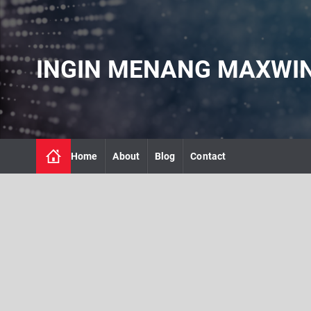
S
k
i
p
INGIN MENANG MAXWIN 
t
o
c
o
n
t
Home
About
Blog
Contact
e
n
t