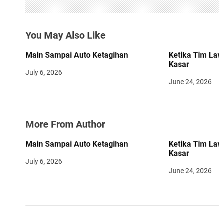
i
g
You May Also Like
a
t
Main Sampai Auto Ketagihan
Ketika Tim L
Kasar
i
July 6, 2026
June 24, 2026
o
n
More From Author
Main Sampai Auto Ketagihan
Ketika Tim L
Kasar
July 6, 2026
June 24, 2026