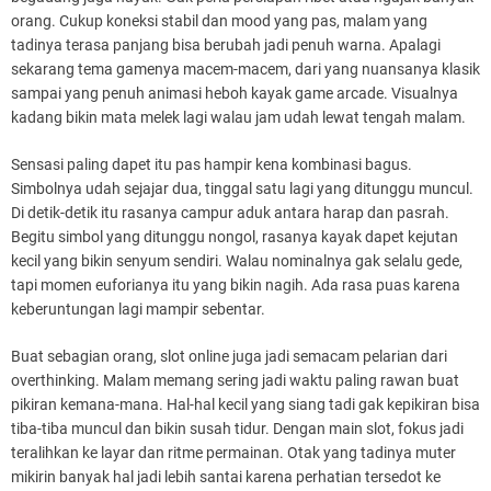
orang. Cukup koneksi stabil dan mood yang pas, malam yang
tadinya terasa panjang bisa berubah jadi penuh warna. Apalagi
sekarang tema gamenya macem-macem, dari yang nuansanya klasik
sampai yang penuh animasi heboh kayak game arcade. Visualnya
kadang bikin mata melek lagi walau jam udah lewat tengah malam.
Sensasi paling dapet itu pas hampir kena kombinasi bagus.
Simbolnya udah sejajar dua, tinggal satu lagi yang ditunggu muncul.
Di detik-detik itu rasanya campur aduk antara harap dan pasrah.
Begitu simbol yang ditunggu nongol, rasanya kayak dapet kejutan
kecil yang bikin senyum sendiri. Walau nominalnya gak selalu gede,
tapi momen euforianya itu yang bikin nagih. Ada rasa puas karena
keberuntungan lagi mampir sebentar.
Buat sebagian orang, slot online juga jadi semacam pelarian dari
overthinking. Malam memang sering jadi waktu paling rawan buat
pikiran kemana-mana. Hal-hal kecil yang siang tadi gak kepikiran bisa
tiba-tiba muncul dan bikin susah tidur. Dengan main slot, fokus jadi
teralihkan ke layar dan ritme permainan. Otak yang tadinya muter
mikirin banyak hal jadi lebih santai karena perhatian tersedot ke