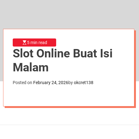
d
e
5 min read
Slot Online Buat Isi
Malam
Posted on
February 24, 2026
by
okcret138