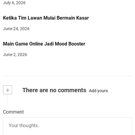
July 6, 2026
Ketika Tim Lawan Mulai Bermain Kasar
June 24, 2026
Main Game Online Jadi Mood Booster
June 2, 2026
+
There are no comments
Add yours
Comment