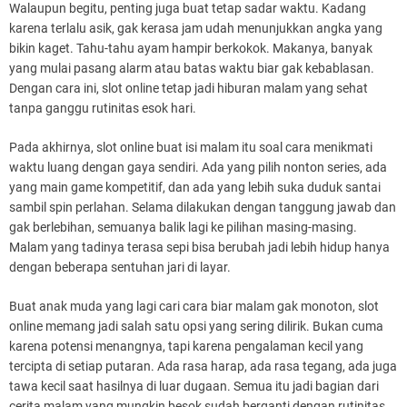
Walaupun begitu, penting juga buat tetap sadar waktu. Kadang
karena terlalu asik, gak kerasa jam udah menunjukkan angka yang
bikin kaget. Tahu-tahu ayam hampir berkokok. Makanya, banyak
yang mulai pasang alarm atau batas waktu biar gak kebablasan.
Dengan cara ini, slot online tetap jadi hiburan malam yang sehat
tanpa ganggu rutinitas esok hari.
Pada akhirnya, slot online buat isi malam itu soal cara menikmati
waktu luang dengan gaya sendiri. Ada yang pilih nonton series, ada
yang main game kompetitif, dan ada yang lebih suka duduk santai
sambil spin perlahan. Selama dilakukan dengan tanggung jawab dan
gak berlebihan, semuanya balik lagi ke pilihan masing-masing.
Malam yang tadinya terasa sepi bisa berubah jadi lebih hidup hanya
dengan beberapa sentuhan jari di layar.
Buat anak muda yang lagi cari cara biar malam gak monoton, slot
online memang jadi salah satu opsi yang sering dilirik. Bukan cuma
karena potensi menangnya, tapi karena pengalaman kecil yang
tercipta di setiap putaran. Ada rasa harap, ada rasa tegang, ada juga
tawa kecil saat hasilnya di luar dugaan. Semua itu jadi bagian dari
cerita malam yang mungkin besok sudah berganti dengan rutinitas