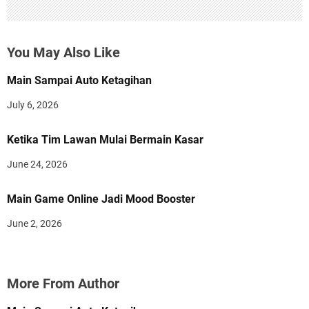
You May Also Like
Main Sampai Auto Ketagihan
July 6, 2026
Ketika Tim Lawan Mulai Bermain Kasar
June 24, 2026
Main Game Online Jadi Mood Booster
June 2, 2026
More From Author