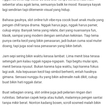
sebentar atau agak lama, semuanya balik ke mood. Rasanya kayak
lagi sendirian tapi ditemenin visual yang hidup.
Bahasa gaulnya, slot online tuh vibe-nya cocok buat anak muda yang
pengen chill tanpa drama. Nggak harus jago, nggak harus pamer,
cukup enjoy. Banyak tema yang relate, dari yang nuansanya fun,
klasik, sampai yang modern dengan sentuhan kekinian. Tiap tema
punya cerita kecil yang bikin penasaran, jadi bukan cuma soal muter
doang, tapi juga soal rasa penasaran yang bikin betah.
Jam sepi sering bikin waktu kerasa lambat. Lima menit bisa terasa
setengah jam kalau nggak ngapa-ngapain. Tapi begitu mulai spin,
menit berasa nyusut. Bukan karena lupa waktu, tapi karena fokus
lagi asik. Ada kepuasan kecil tiap simbol berhenti, entah hasilnya
gimana. Sensasi nunggu itu yang bikin adrenalin naik dikit, cukup
buat bikin hati nggak datar.
Buat sebagian orang, slot online juga jadi pelarian ringan dari
rutinitas. Seharian capek kerja atau kuliah, malamnya pengen santai
tanpa mikir berat. Nonton kadang bosen, scroll sosmed malah bikin