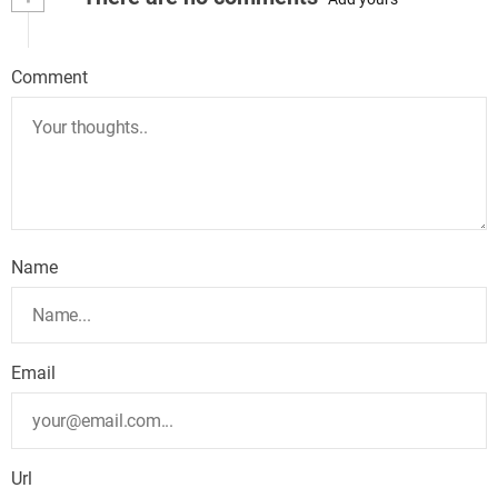
Comment
Name
Email
Url