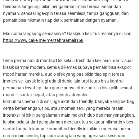
feedback langsung, bikin pengalaman main terasa lancar dan
nyaman. sensasi nge-spin terasa seamless, tanpa gangguan, dan
pemain bisa nikmatin tiap detik permainan dengan nyaman.
Mau coba langsung sensasinya? Gaskeun ke situs resminya di sini:
https://www.cake.me/me/zahraamali168
tema permainan di mantap168 selalu fresh dan kekinian. dari visual
klasik sampai modern, semua dikemas supaya pemain bisa eksplor
mood harian mereka. audio efek yang pas bikin tiap spin terasa
immersive, kayak lo lagi ada di dunia lain tapi tetap bisa kontrol
permainan lewat hp. tiap game punya ritme unik, lo bisa pilih sesuai
mood — santai, cepat, atau penuh adrenalin.
komunitas pemain di sini juga aktif dan friendly. banyak yang berbagi
cerita kemenangan, tips, atau momen seru yang mereka rasain.
interaksi ini bikin pengalaman main makin hidup dan menyenangkan.
lo bisa belajar dari pengalaman mereka atau sekadar nikmatin vibes
santai tanpa tekanan. komunitas friendly ini bikin lo ngerasa bukan
cuma main sendiri, tapi ada orang lain yang ngerasain keseruan