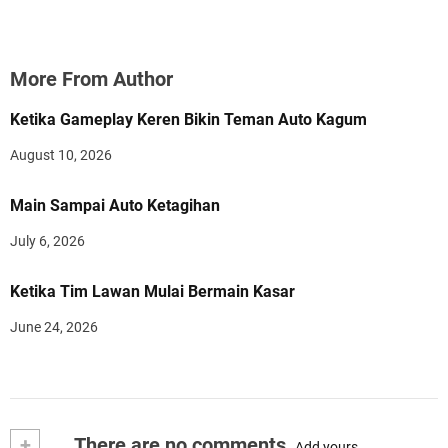
More From Author
Ketika Gameplay Keren Bikin Teman Auto Kagum
August 10, 2026
Main Sampai Auto Ketagihan
July 6, 2026
Ketika Tim Lawan Mulai Bermain Kasar
June 24, 2026
+
There are no comments
Add yours