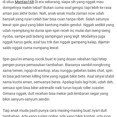
di situs
Mantap168
Di era sekarang, siapa sih yang nggak mau
dompetnya makin tebal? Bukan cuma soal gengsi, tapi lebih ke rasa
aman pas akhir bulan. Nah, anak-anak muda zaman now udah
banyak yang nyari celah biar bisa cuan tanpa ribet. Salah satunya
lewat spin gaul yang bikin kantong makin gendut. Nggak sedikit yang
udah nyemplung ke dunia spin-spin receh ini, mulai dari iseng-iseng
nyoba, sampe jadi ladang sampingan yang legit. Modalnya juga
nggak harus gede, asal tau trik dan nggak gampang kalap, dijamin
saldo nggak cuma numpang lewat.
Spin gaul ini emang cocok buat lo yang doyan rebahan tapi tetep
pengen punya pemasukan tambahan. Biasanya sambil nongkrong
sama temen, ngopi di warkop, atau nunggu gebetan bales chat, spin
ini bisa jadi temen killing time yang nggak bikin bete. Asal sinyal stabil
sama kuota aman, semuanya beres. Apalagi kalo lagi hoki, udah deh,
sensasi spin bisa bikin adrenalin naik turun kayak roller coaster.
Gimana nggak, duit recehan bisa mekar jadi lembaran segar yang
bikin senyum-senyum sendiri.
Tiap anak muda pasti punya cara masing-masing buat nyari duit
tambahan. Ada yang jualan online, ada yang bikin konten, ada juga