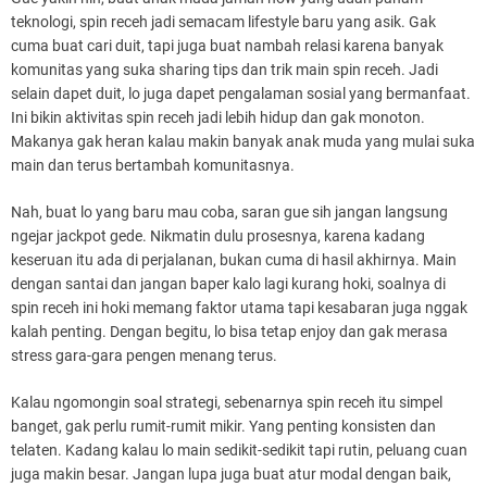
teknologi, spin receh jadi semacam lifestyle baru yang asik. Gak
cuma buat cari duit, tapi juga buat nambah relasi karena banyak
komunitas yang suka sharing tips dan trik main spin receh. Jadi
selain dapet duit, lo juga dapet pengalaman sosial yang bermanfaat.
Ini bikin aktivitas spin receh jadi lebih hidup dan gak monoton.
Makanya gak heran kalau makin banyak anak muda yang mulai suka
main dan terus bertambah komunitasnya.
Nah, buat lo yang baru mau coba, saran gue sih jangan langsung
ngejar jackpot gede. Nikmatin dulu prosesnya, karena kadang
keseruan itu ada di perjalanan, bukan cuma di hasil akhirnya. Main
dengan santai dan jangan baper kalo lagi kurang hoki, soalnya di
spin receh ini hoki memang faktor utama tapi kesabaran juga nggak
kalah penting. Dengan begitu, lo bisa tetap enjoy dan gak merasa
stress gara-gara pengen menang terus.
Kalau ngomongin soal strategi, sebenarnya spin receh itu simpel
banget, gak perlu rumit-rumit mikir. Yang penting konsisten dan
telaten. Kadang kalau lo main sedikit-sedikit tapi rutin, peluang cuan
juga makin besar. Jangan lupa juga buat atur modal dengan baik,