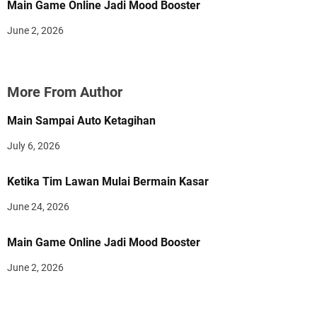
Main Game Online Jadi Mood Booster
June 2, 2026
More From Author
Main Sampai Auto Ketagihan
July 6, 2026
Ketika Tim Lawan Mulai Bermain Kasar
June 24, 2026
Main Game Online Jadi Mood Booster
June 2, 2026