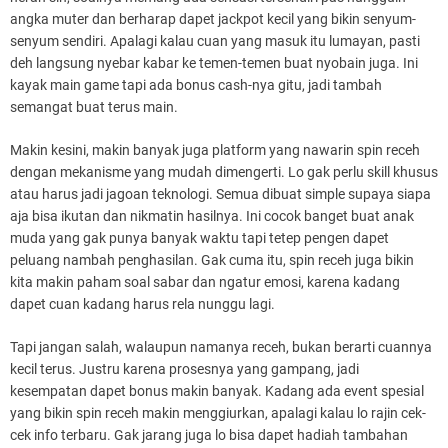
angka muter dan berharap dapet jackpot kecil yang bikin senyum-
senyum sendiri. Apalagi kalau cuan yang masuk itu lumayan, pasti
deh langsung nyebar kabar ke temen-temen buat nyobain juga. Ini
kayak main game tapi ada bonus cash-nya gitu, jadi tambah
semangat buat terus main.
Makin kesini, makin banyak juga platform yang nawarin spin receh
dengan mekanisme yang mudah dimengerti. Lo gak perlu skill khusus
atau harus jadi jagoan teknologi. Semua dibuat simple supaya siapa
aja bisa ikutan dan nikmatin hasilnya. Ini cocok banget buat anak
muda yang gak punya banyak waktu tapi tetep pengen dapet
peluang nambah penghasilan. Gak cuma itu, spin receh juga bikin
kita makin paham soal sabar dan ngatur emosi, karena kadang
dapet cuan kadang harus rela nunggu lagi.
Tapi jangan salah, walaupun namanya receh, bukan berarti cuannya
kecil terus. Justru karena prosesnya yang gampang, jadi
kesempatan dapet bonus makin banyak. Kadang ada event spesial
yang bikin spin receh makin menggiurkan, apalagi kalau lo rajin cek-
cek info terbaru. Gak jarang juga lo bisa dapet hadiah tambahan