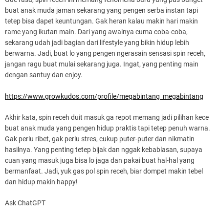
buat anak muda jaman sekarang yang pengen serba instan tapi
tetep bisa dapet keuntungan. Gak heran kalau makin hari makin
rame yang ikutan main. Dari yang awalnya cuma coba-coba,
sekarang udah jadi bagian dari lifestyle yang bikin hidup lebih
berwarna. Jadi, buat lo yang pengen ngerasain sensasi spin receh,
jangan ragu buat mulai sekarang juga. Ingat, yang penting main
dengan santuy dan enjoy.
https://www.growkudos.com/profile/megabintang_megabintang
Akhir kata, spin receh duit masuk ga repot memang jadi pilihan kece
buat anak muda yang pengen hidup praktis tapi tetep penuh warna.
Gak perlu ribet, gak perlu stres, cukup puter-puter dan nikmatin
hasilnya. Yang penting tetep bijak dan nggak kebablasan, supaya
cuan yang masuk juga bisa lo jaga dan pakai buat hal-hal yang
bermanfaat. Jadi, yuk gas pol spin receh, biar dompet makin tebel
dan hidup makin happy!
Ask ChatGPT