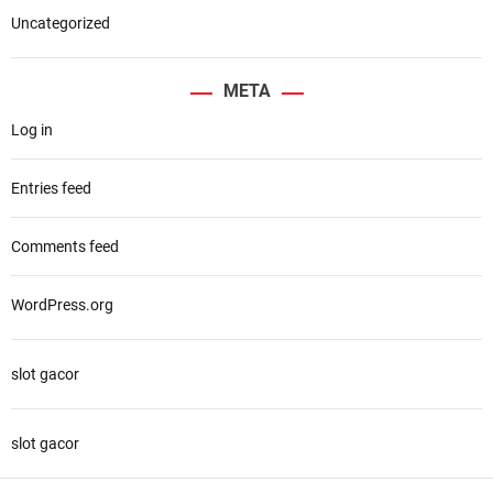
h
Uncategorized
f
o
META
r
Log in
:
Entries feed
Comments feed
WordPress.org
slot gacor
slot gacor