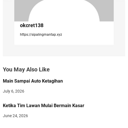
o
n
okcret138
https://sipalingmantap.xyz
You May Also Like
Main Sampai Auto Ketagihan
July 6, 2026
Ketika Tim Lawan Mulai Bermain Kasar
June 24, 2026