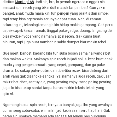
di situs
Mantap168
Jadi nih, bro, lo pernah ngerasain nggak sih
sensasi spin receh yang bikin duit masuk tanpa ribet? Gue yakin
banget, anak muda masa kini tuh pengen yang praktis dan simpel,
tapi tetap bisa ngerasain serunya dapat cuan. Nah, di zaman
sekarang ini, teknologi emang bikin hidup makin gampang. Gak perlu
capek-capek keluar rumah, tinggal pake gadget doang, langsung deh
bisa nyoba-nyoba yang namanya spin receh. Gak cuma buat
hiburan, tapi juga buat nambahin saldo dompet biar makin tebel.
Gue ngerti banget, kadang kita tuh suka bosen sama hal yang ribet
dan makan waktu. Makanya spin receh ini jadi solusi kece buat anak
muda yang pengen sesuatu yang cepet, gampang, dan ga pake
drama. Lo cukup puter-puter, dan tiba-tiba rezeki bisa dateng dari
arah yang gak disangka-sangka. Ya, namanya juga receh, gak usah
mikir ribet-ribet, santuy aja, yang penting enjoy. Yang paling penting
juga, lo bisa tetap santai tanpa harus mikirin teknis-teknis yang
njlimet.
Ngomongin soal spin receh, ternyata banyak juga lho yang awalnya
cuma iseng coba-coba, eh malah jadi kebiasaan seru tiap hari. Gak
heran sih, soalnya memang ada sensasi tersendiri pas nungguin