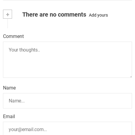
+
There are no comments
Add yours
Comment
Name
Email