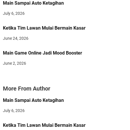
Main Sampai Auto Ketagihan
July 6, 2026
Ketika Tim Lawan Mulai Bermain Kasar
June 24, 2026
Main Game Online Jadi Mood Booster
June 2, 2026
More From Author
Main Sampai Auto Ketagihan
July 6, 2026
Ketika Tim Lawan Mulai Bermain Kasar