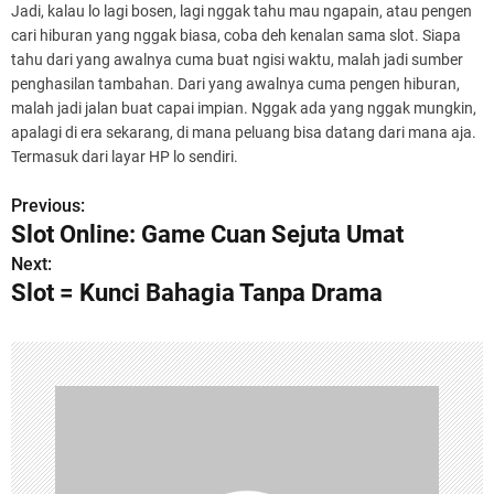
Jadi, kalau lo lagi bosen, lagi nggak tahu mau ngapain, atau pengen
cari hiburan yang nggak biasa, coba deh kenalan sama slot. Siapa
tahu dari yang awalnya cuma buat ngisi waktu, malah jadi sumber
penghasilan tambahan. Dari yang awalnya cuma pengen hiburan,
malah jadi jalan buat capai impian. Nggak ada yang nggak mungkin,
apalagi di era sekarang, di mana peluang bisa datang dari mana aja.
Termasuk dari layar HP lo sendiri.
Previous:
P
Slot Online: Game Cuan Sejuta Umat
o
Next:
Slot = Kunci Bahagia Tanpa Drama
s
t
n
a
v