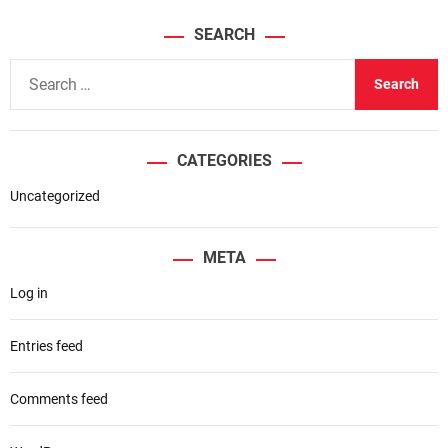
SEARCH
S
e
a
r
CATEGORIES
c
h
Uncategorized
f
o
META
r
Log in
:
Entries feed
Comments feed