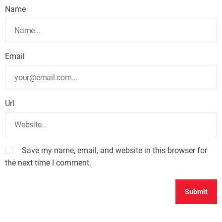
Name
Email
Url
Save my name, email, and website in this browser for
the next time I comment.