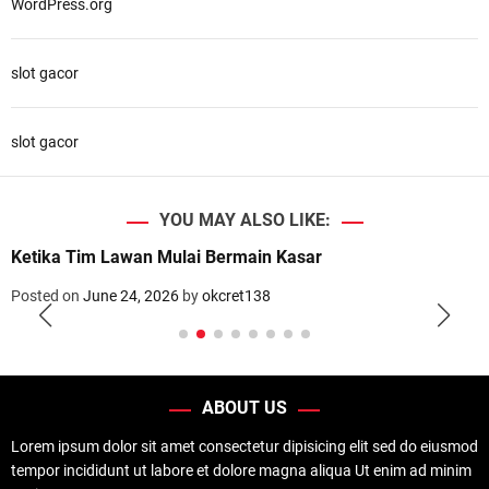
WordPress.org
slot gacor
slot gacor
YOU MAY ALSO LIKE:
Ketika Tim Lawan Mulai Bermain Kasar
Posted on
June 24, 2026
by
okcret138
ABOUT US
Lorem ipsum dolor sit amet consectetur dipisicing elit sed do eiusmod
tempor incididunt ut labore et dolore magna aliqua Ut enim ad minim