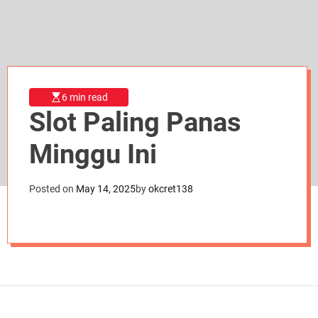
d
e
6 min read
Slot Paling Panas
Minggu Ini
Posted on
May 14, 2025
by
okcret138