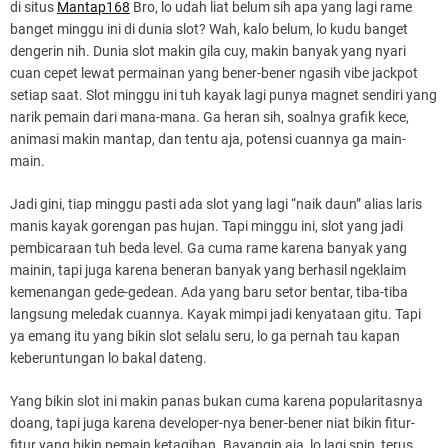
di situs
Mantap168
Bro, lo udah liat belum sih apa yang lagi rame
banget minggu ini di dunia slot? Wah, kalo belum, lo kudu banget
dengerin nih. Dunia slot makin gila cuy, makin banyak yang nyari
cuan cepet lewat permainan yang bener-bener ngasih vibe jackpot
setiap saat. Slot minggu ini tuh kayak lagi punya magnet sendiri yang
narik pemain dari mana-mana. Ga heran sih, soalnya grafik kece,
animasi makin mantap, dan tentu aja, potensi cuannya ga main-
main.
Jadi gini, tiap minggu pasti ada slot yang lagi “naik daun” alias laris
manis kayak gorengan pas hujan. Tapi minggu ini, slot yang jadi
pembicaraan tuh beda level. Ga cuma rame karena banyak yang
mainin, tapi juga karena beneran banyak yang berhasil ngeklaim
kemenangan gede-gedean. Ada yang baru setor bentar, tiba-tiba
langsung meledak cuannya. Kayak mimpi jadi kenyataan gitu. Tapi
ya emang itu yang bikin slot selalu seru, lo ga pernah tau kapan
keberuntungan lo bakal dateng.
Yang bikin slot ini makin panas bukan cuma karena popularitasnya
doang, tapi juga karena developer-nya bener-bener niat bikin fitur-
fitur yang bikin pemain ketagihan. Bayangin aja, lo lagi spin, terus