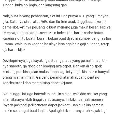
Tinggal buka hp, login, dan langsung gas.
Nah, buat lo yang penasaran, slot ini juga punya RTP yang lumayan
gila. Katanya sih di atas 96%, dan itu termasuk tinggi buat ukuran
game slot. Artinya peluang lo buat menang juga makin besar. Tapi ya,
tetep ya, jangan sampe over. Main boleh, tapi harus sadar batas.
Karena slot itu buat hiburan, bukan buat dijadiin sumber penghasilan
utama. Walaupun kadang hasilnya bisa ngalahin gaji bulanan, tetep
aja harus bijak.
Developer-nya juga kayak ngerti banget apa yang pemain mau. UI-
nya smooth, ga ribet, dan loading-nya cepet. Bahkan di hp spek
kentang pun bisa jalan mulus tanpa lag. Ini yang bikin makin banyak
orang nyaman main. Ga perlu perangkat mahal, yang penting
koneksi stabil dan mental siap dapet kejutan.
Slot minggu ini juga banyak munculin simbol wild dan scatter yang
intensitasnya lebih tinggi dari biasanya. Ini bikin banyak momen
“nyaris jackpot” jadi beneran dapet jackpot. Dan itu bikin pemain
makin semangat buat lanjut. Apalagi efek suaranya tuh kayak lagi