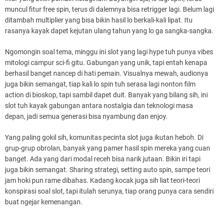
muncul fitur free spin, terus di dalemnya bisa retrigger lagi. Belum lagi
ditambah multiplier yang bisa bikin hasil lo berkali-kali lipat. Itu
rasanya kayak dapet kejutan ulang tahun yang lo ga sangka-sangka.
Ngomongin soal tema, minggu ini slot yang lagi hype tuh punya vibes
mitologi campur sci-fi gitu. Gabungan yang unik, tapi entah kenapa
berhasil banget nancep di hati pemain. Visualnya mewah, audionya
juga bikin semangat, tiap kali lo spin tuh serasa lagi nonton film
action di bioskop, tapi sambil dapet duit. Banyak yang bilang sih, ini
slot tuh kayak gabungan antara nostalgia dan teknologi masa
depan, jadi semua generasi bisa nyambung dan enjoy.
Yang paling gokil sih, komunitas pecinta slot juga ikutan heboh. Di
grup-grup obrolan, banyak yang pamer hasil spin mereka yang cuan
banget. Ada yang dari modal receh bisa narik jutaan. Bikin iri tapi
juga bikin semangat. Sharing strategi, setting auto spin, sampe teori
jam hoki pun rame dibahas. Kadang kocak juga sih liat teori-teori
konspirasi soal slot, tapi itulah serunya, tiap orang punya cara sendiri
buat ngejar kemenangan.