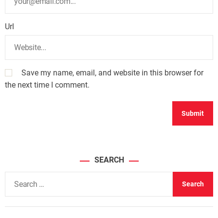
Url
Save my name, email, and website in this browser for
the next time I comment.
SEARCH
S
e
a
r