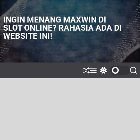
S
k
i
INGIN MENANG MAXWIN DI
p
SLOT ONLINE? RAHASIA ADA DI
t
WEBSITE INI!
o
c
o
n
t
e
S
M
S
S
h
e
w
e
n
u
n
i
a
t
ff
u
t
r
l
c
c
e
h
h
c
o
l
o
r
m
o