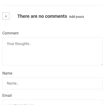
+
There are no comments
Add yours
Comment
Name
Email