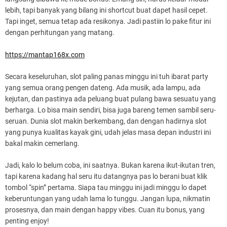
lebih, tapi banyak yang bilang ini shortcut buat dapet hasil cepet.
Tapi inget, semua tetap ada resikonya. Jadi pastiin lo pake fitur ini
dengan perhitungan yang matang.
https://mantap168x.com
Secara keseluruhan, slot paling panas minggu ini tuh ibarat party
yang semua orang pengen dateng. Ada musik, ada lampu, ada
kejutan, dan pastinya ada peluang buat pulang bawa sesuatu yang
berharga. Lo bisa main sendiri, bisa juga bareng temen sambil seru-
seruan. Dunia slot makin berkembang, dan dengan hadirnya slot
yang punya kualitas kayak gini, udah jelas masa depan industri ini
bakal makin cemerlang.
Jadi, kalo lo belum coba, ini saatnya. Bukan karena ikut-ikutan tren,
tapi karena kadang hal seru itu datangnya pas lo berani buat klik
tombol “spin” pertama. Siapa tau minggu ini jadi minggu lo dapet
keberuntungan yang udah lama lo tunggu. Jangan lupa, nikmatin
prosesnya, dan main dengan happy vibes. Cuan itu bonus, yang
penting enjoy!