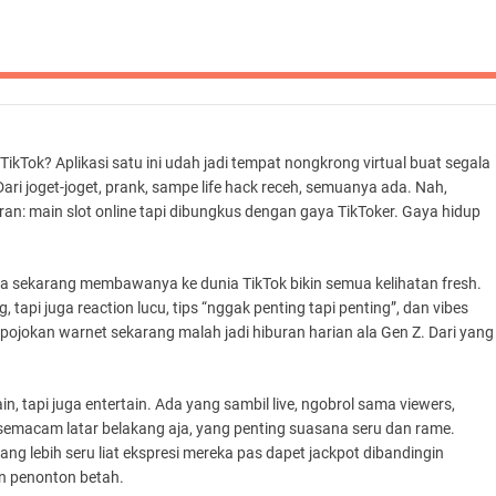
TikTok? Aplikasi satu ini udah jadi tempat nongkrong virtual buat segala
i joget-joget, prank, sampe life hack receh, semuanya ada. Nah,
ran: main slot online tapi dibungkus dengan gaya TikToker. Gaya hidup
uda sekarang membawanya ke dunia TikTok bikin semua kelihatan fresh.
tapi juga reaction lucu, tips “nggak penting tapi penting”, dan vibes
pojokan warnet sekarang malah jadi hiburan harian ala Gen Z. Dari yang
, tapi juga entertain. Ada yang sambil live, ngobrol sama viewers,
i semacam latar belakang aja, yang penting suasana seru dan rame.
ang lebih seru liat ekspresi mereka pas dapet jackpot dibandingin
kin penonton betah.