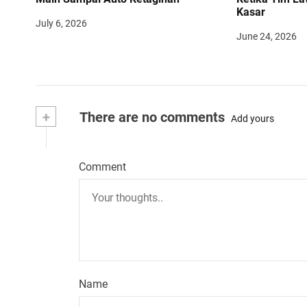
Kasar
July 6, 2026
June 24, 2026
+
There are no comments
Add yours
Comment
Name