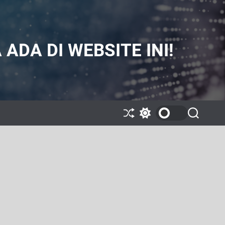
ADA DI WEBSITE INI!
S
S
S
h
w
e
u
i
a
ff
t
r
l
c
c
e
h
h
c
o
l
o
r
m
o