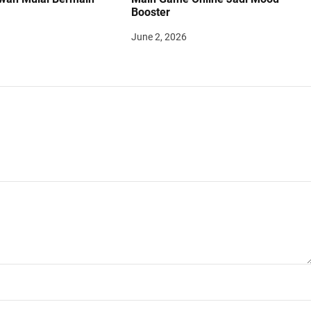
Booster
June 2, 2026