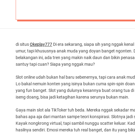
di situs
Okeplay777
Di era sekarang, siapa sih yang nggak kenal 
umur, tapi khususnya anak muda yang doyan banget ngonten. Dar
belakangan ini, ada tren yang makin naik daun dan bikin penasa
santuy tapi cuan? Siapa yang nggak mau?
Slot online udah bukan hal baru sebenernya, tapi cara anak m
Lo bakal nemuin konten yang isinya bukan cuma spin-spin doang, 
yang fun banget. Slot yang dulunya kesannya buat orang tua di 
iseng doang, bisa jadi ketagihan karena serunya bukan main.
Gaya main slot ala TikToker tuh beda. Mereka nggak sekadar main
bahas apa aja dari mantan sampe teori konspirasi. Slotnya jad
Kayak nongkrong virtual, tapi sambil nunggu scatter keluar. Kad
hasilnya sendiri. Emosi mereka tuh real banget, dan itu yang bi