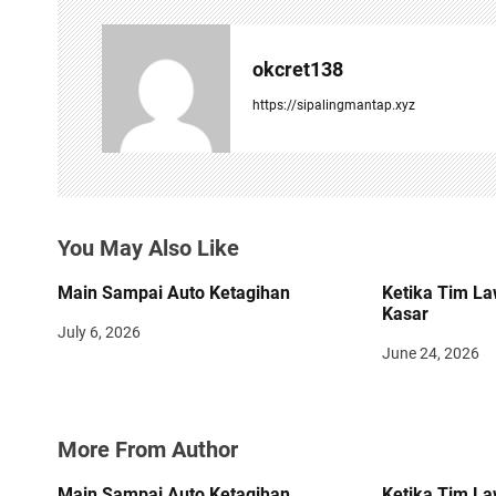
t
n
okcret138
a
https://sipalingmantap.xyz
v
i
g
You May Also Like
a
t
Main Sampai Auto Ketagihan
Ketika Tim L
Kasar
i
July 6, 2026
June 24, 2026
o
n
More From Author
Main Sampai Auto Ketagihan
Ketika Tim L