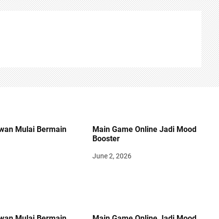
awan Mulai Bermain
Main Game Online Jadi Mood
Booster
June 2, 2026
awan Mulai Bermain
Main Game Online Jadi Mood