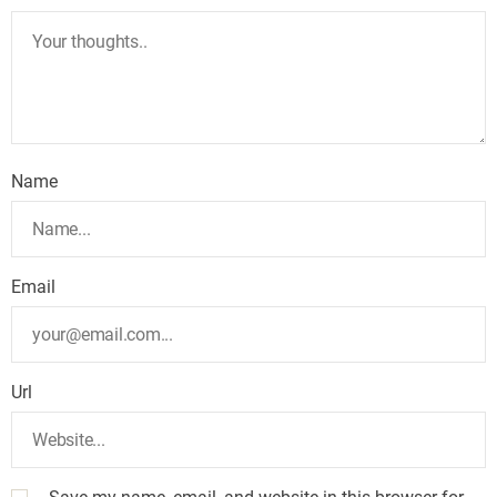
Name
Email
Url