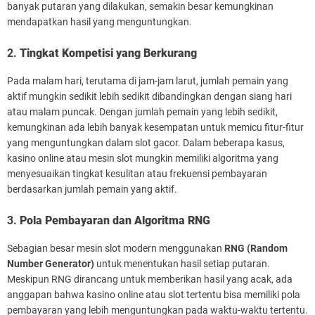
banyak putaran yang dilakukan, semakin besar kemungkinan
mendapatkan hasil yang menguntungkan.
2.
Tingkat Kompetisi yang Berkurang
Pada malam hari, terutama di jam-jam larut, jumlah pemain yang
aktif mungkin sedikit lebih sedikit dibandingkan dengan siang hari
atau malam puncak. Dengan jumlah pemain yang lebih sedikit,
kemungkinan ada lebih banyak kesempatan untuk memicu fitur-fitur
yang menguntungkan dalam slot gacor. Dalam beberapa kasus,
kasino online atau mesin slot mungkin memiliki algoritma yang
menyesuaikan tingkat kesulitan atau frekuensi pembayaran
berdasarkan jumlah pemain yang aktif.
3.
Pola Pembayaran dan Algoritma RNG
Sebagian besar mesin slot modern menggunakan
RNG (Random
Number Generator)
untuk menentukan hasil setiap putaran.
Meskipun RNG dirancang untuk memberikan hasil yang acak, ada
anggapan bahwa kasino online atau slot tertentu bisa memiliki pola
pembayaran yang lebih menguntungkan pada waktu-waktu tertentu.