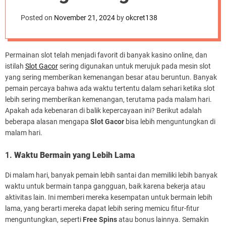
d
Malam Hari?
e
Posted on
November 21, 2024
by
okcret138
Permainan slot telah menjadi favorit di banyak kasino online, dan
istilah
Slot Gacor
sering digunakan untuk merujuk pada mesin slot
yang sering memberikan kemenangan besar atau beruntun. Banyak
pemain percaya bahwa ada waktu tertentu dalam sehari ketika slot
lebih sering memberikan kemenangan, terutama pada malam hari.
Apakah ada kebenaran di balik kepercayaan ini? Berikut adalah
beberapa alasan mengapa
Slot Gacor
bisa lebih menguntungkan di
malam hari.
1.
Waktu Bermain yang Lebih Lama
Di malam hari, banyak pemain lebih santai dan memiliki lebih banyak
waktu untuk bermain tanpa gangguan, baik karena bekerja atau
aktivitas lain. Ini memberi mereka kesempatan untuk bermain lebih
lama, yang berarti mereka dapat lebih sering memicu fitur-fitur
menguntungkan, seperti
Free Spins
atau bonus lainnya. Semakin