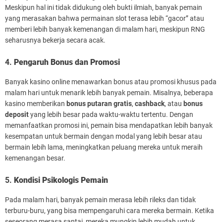
Meskipun hal ini tidak didukung oleh bukti ilmiah, banyak pemain
yang merasakan bahwa permainan slot terasa lebih “gacor” atau
memberi lebih banyak kemenangan di malam hari, meskipun RNG
seharusnya bekerja secara acak.
4.
Pengaruh Bonus dan Promosi
Banyak kasino online menawarkan bonus atau promosi khusus pada
malam hari untuk menarik lebih banyak pemain. Misalnya, beberapa
kasino memberikan
bonus putaran gratis
,
cashback
, atau
bonus
deposit
yang lebih besar pada waktu-waktu tertentu. Dengan
memanfaatkan promosi ini, pemain bisa mendapatkan lebih banyak
kesempatan untuk bermain dengan modal yang lebih besar atau
bermain lebih lama, meningkatkan peluang mereka untuk meraih
kemenangan besar.
5.
Kondisi Psikologis Pemain
Pada malam hari, banyak pemain merasa lebih rileks dan tidak
terburu-buru, yang bisa mempengaruhi cara mereka bermain. Ketika
seseorang merasa santai, mereka mungkin lebih mudah untuk