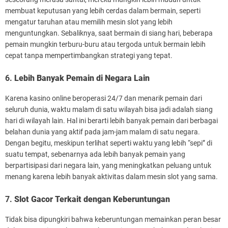
membuat keputusan yang lebih cerdas dalam bermain, seperti
mengatur taruhan atau memilih mesin slot yang lebih
menguntungkan. Sebaliknya, saat bermain di siang hari, beberapa
pemain mungkin terburu-buru atau tergoda untuk bermain lebih
cepat tanpa mempertimbangkan strategi yang tepat.
6.
Lebih Banyak Pemain di Negara Lain
Karena kasino online beroperasi 24/7 dan menarik pemain dari
seluruh dunia, waktu malam di satu wilayah bisa jadi adalah siang
hari di wilayah lain. Hal ini berarti lebih banyak pemain dari berbagai
belahan dunia yang aktif pada jam-jam malam di satu negara.
Dengan begitu, meskipun terlihat seperti waktu yang lebih “sepi” di
suatu tempat, sebenarnya ada lebih banyak pemain yang
berpartisipasi dari negara lain, yang meningkatkan peluang untuk
menang karena lebih banyak aktivitas dalam mesin slot yang sama.
7.
Slot Gacor Terkait dengan Keberuntungan
Tidak bisa dipungkiri bahwa keberuntungan memainkan peran besar