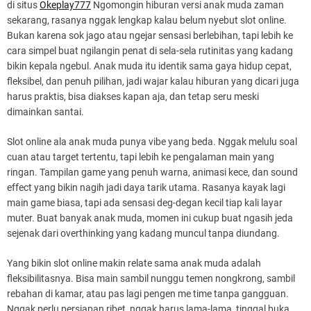
di situs
Okeplay777
Ngomongin hiburan versi anak muda zaman
sekarang, rasanya nggak lengkap kalau belum nyebut slot online.
Bukan karena sok jago atau ngejar sensasi berlebihan, tapi lebih ke
cara simpel buat ngilangin penat di sela-sela rutinitas yang kadang
bikin kepala ngebul. Anak muda itu identik sama gaya hidup cepat,
fleksibel, dan penuh pilihan, jadi wajar kalau hiburan yang dicari juga
harus praktis, bisa diakses kapan aja, dan tetap seru meski
dimainkan santai.
Slot online ala anak muda punya vibe yang beda. Nggak melulu soal
cuan atau target tertentu, tapi lebih ke pengalaman main yang
ringan. Tampilan game yang penuh warna, animasi kece, dan sound
effect yang bikin nagih jadi daya tarik utama. Rasanya kayak lagi
main game biasa, tapi ada sensasi deg-degan kecil tiap kali layar
muter. Buat banyak anak muda, momen ini cukup buat ngasih jeda
sejenak dari overthinking yang kadang muncul tanpa diundang.
Yang bikin slot online makin relate sama anak muda adalah
fleksibilitasnya. Bisa main sambil nunggu temen nongkrong, sambil
rebahan di kamar, atau pas lagi pengen me time tanpa gangguan.
Nggak perlu persiapan ribet, nggak harus lama-lama, tinggal buka