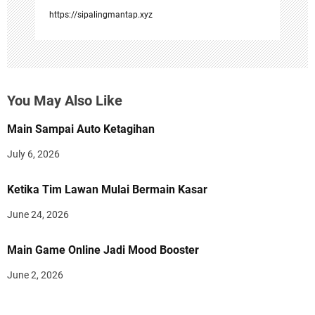
https://sipalingmantap.xyz
You May Also Like
Main Sampai Auto Ketagihan
July 6, 2026
Ketika Tim Lawan Mulai Bermain Kasar
June 24, 2026
Main Game Online Jadi Mood Booster
June 2, 2026