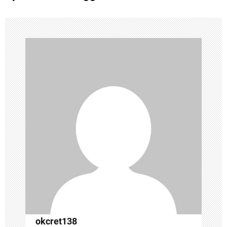
t
n
a
v
i
g
a
t
i
o
n
okcret138